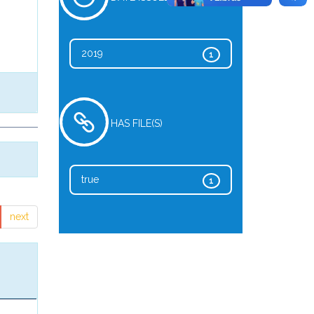
2019
1
HAS FILE(S)
true
1
next