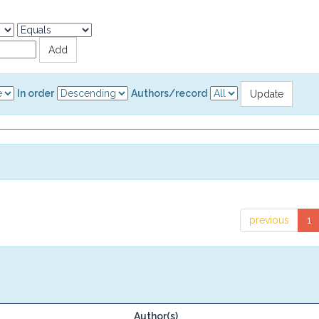
In order
Authors/record
previous
1
Author(s)