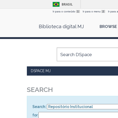
BRASIL
Ir para o conteúdo
1
Ir para o menu
2
Ir para
Skip
Biblioteca digital MJ
BROWSE
navigation
DSPACE MJ
SEARCH
Search:
for