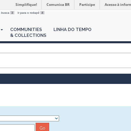
Simplifique!
Comunica BR
Participe
Acesso à infor
 a busca
3
Ir para o rodapé
4
COMMUNITIES
LINHA DO TEMPO
& COLLECTIONS