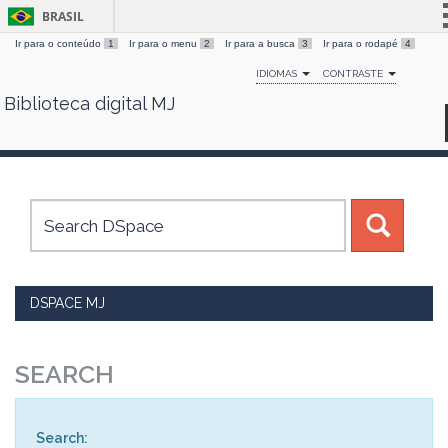
BRASIL
Ir para o conteúdo
1
Ir para o menu
2
Ir para a busca
3
Ir para o rodapé
4
Simplifique!
IDIOMAS
CONTRASTE
Comunica BR
Biblioteca digital MJ
Skip
Participe
navigation
Acesso à informação
Legislação
Canais
DSPACE MJ
SEARCH
Search: