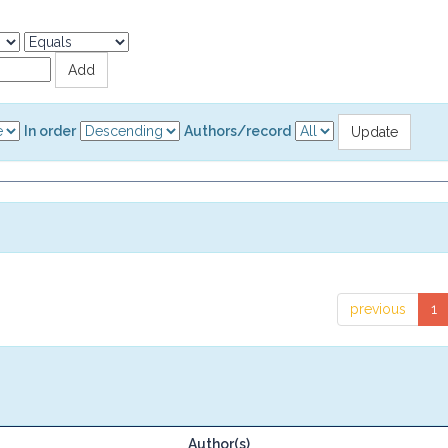
In order
Authors/record
previous
1
Author(s)