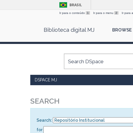
BRASIL
Ir para o conteúdo
1
Ir para o menu
2
Ir para
Skip
Biblioteca digital MJ
BROWSE
navigation
DSPACE MJ
SEARCH
Search:
for