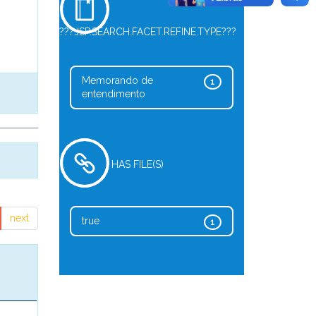
???JSP.SEARCH.FACET.REFINE.TYPE???
Memorando de
1
entendimento
HAS FILE(S)
next
true
1