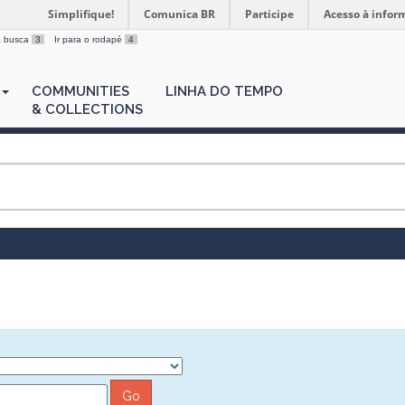
Simplifique!
Comunica BR
Participe
Acesso à infor
 a busca
3
Ir para o rodapé
4
COMMUNITIES
LINHA DO TEMPO
& COLLECTIONS