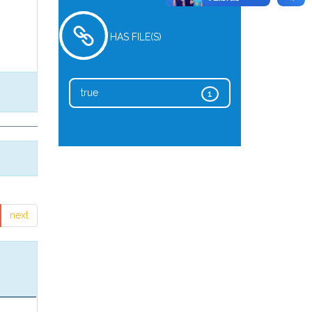
HAS FILE(S)
true
1
next