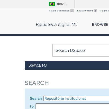
BRASIL
Ir para o conteúdo
1
Ir para o menu
2
Ir para
Skip
Biblioteca digital MJ
BROWSE
navigation
DSPACE MJ
SEARCH
Search:
for