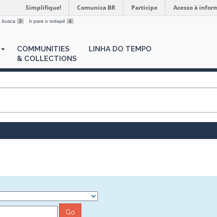
Simplifique!
Comunica BR
Participe
Acesso à infor
 a busca
3
Ir para o rodapé
4
COMMUNITIES
LINHA DO TEMPO
& COLLECTIONS