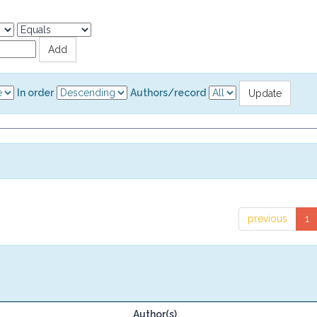
In order
Authors/record
previous
1
Author(s)