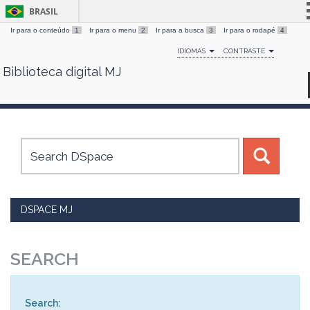
BRASIL
Ir para o conteúdo
1
Ir para o menu
2
Ir para a busca
3
Ir para o rodapé
4
Simplifique!
IDIOMAS
CONTRASTE
Comunica BR
Biblioteca digital MJ
Skip
Participe
navigation
Acesso à informação
Legislação
Canais
DSPACE MJ
SEARCH
Search: