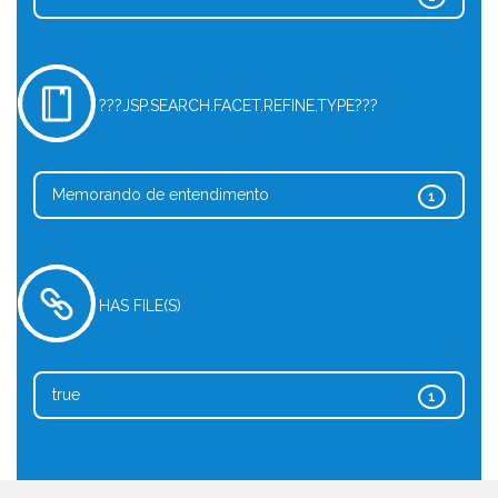
???JSP.SEARCH.FACET.REFINE.TYPE???
Memorando de entendimento
1
HAS FILE(S)
true
1