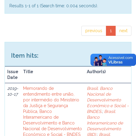
Results 1-1 of 1 (Search time: 0.004 seconds).
previous
1
next
Item hits:
Issue
Title
Author(s)
Date
2019-
Memorando de
Brasil. Banco
10-17
entendimento entre união,
Nacional de
por intermédio do Ministério
Desenvolvimento
da Justiça e Segurança
Econômico e Social -
Pública, Banco
BNDES.
;
Brasil.
Interamericano de
Banco
Desenvolvimento e Banco
Interamericano de
Nacional de Desenvolvimento
Desenvolvimento
Econômico e Social - BNDES
(BID).
;
Brasil.