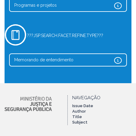
Programas e projetos
1
???JSP.SEARCH.FACET.REFINE.TYPE???
Memorando de entendimento
1
NAVEGAÇÃO
Issue Date
Author
Title
Subject