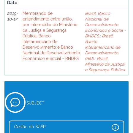
Date
2019-
Memorando de
Brasil. Banco
10-17
entendimento entre união,
Nacional de
por intermédio do Ministério
Desenvolvimento
da Justiça e Segurança
Econômico e Social -
Pública, Banco
BNDES.
;
Brasil.
Interamericano de
Banco
Desenvolvimento e Banco
Interamericano de
Nacional de Desenvolvimento
Desenvolvimento
Econômico e Social - BNDES
(BID).
;
Brasil.
Ministério da Justiça
e Segurança Pública.
SUBJECT
Gestão do SUSP
1