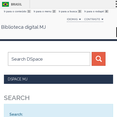
BRASIL
Ir para o conteúdo
1
Ir para o menu
2
Ir para a busca
3
Ir para o rodapé
4
Simplifique!
IDIOMAS
CONTRASTE
Comunica BR
Biblioteca digital MJ
Skip
Participe
navigation
Acesso à informação
Legislação
Canais
DSPACE MJ
SEARCH
Search: