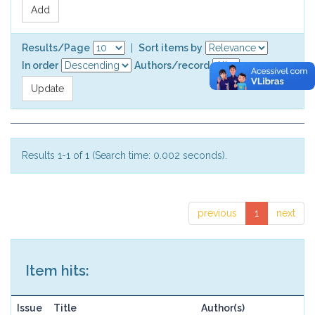
Results/Page
|
Sort items by
In order
Authors/record
Results 1-1 of 1 (Search time: 0.002 seconds).
previous
1
next
Item hits:
Issue
Title
Author(s)