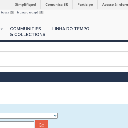
Simplifique!
Comunica BR
Participe
Acesso à infor
 a busca
3
Ir para o rodapé
4
COMMUNITIES
LINHA DO TEMPO
& COLLECTIONS