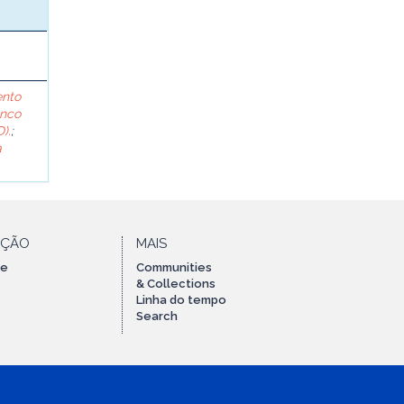
ento
anco
).
;
a
AÇÃO
MAIS
te
Communities
& Collections
Linha do tempo
Search