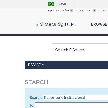
BRASIL
Ir para o conteúdo
1
Ir para o menu
2
Ir para
Skip
Biblioteca digital MJ
BROWSE
navigation
DSPACE MJ
SEARCH
Search:
for