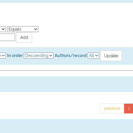
In order
Authors/record
previous
1