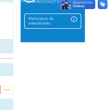
???JSP.SEARCH.FACET.REFINE.TYPE???
Memorando de
1
entendimento
next