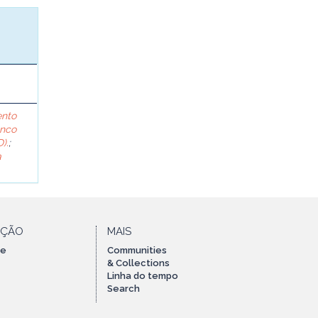
ento
anco
).
;
a
AÇÃO
MAIS
te
Communities
& Collections
Linha do tempo
Search