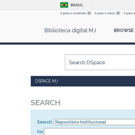
BRASIL
Ir para o conteúdo
1
Ir para o menu
2
Ir para
Skip
Biblioteca digital MJ
BROWSE
navigation
DSPACE MJ
SEARCH
Search:
for