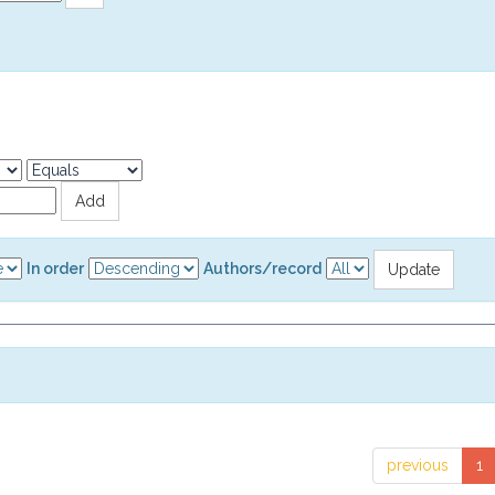
In order
Authors/record
previous
1