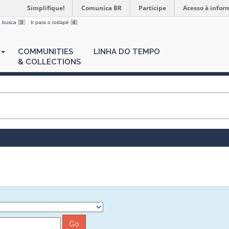
Simplifique!
Comunica BR
Participe
Acesso à infor
 a busca
3
Ir para o rodapé
4
COMMUNITIES
LINHA DO TEMPO
& COLLECTIONS