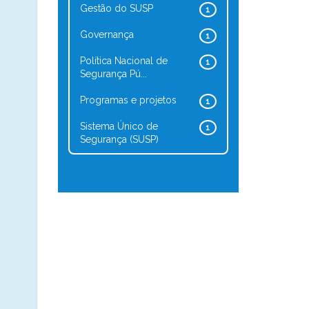
Gestão do SUSP
1
Governança
1
Política Nacional de
1
Segurança Pú...
Programas e projetos
1
Sistema Único de
1
Segurança (SUSP)