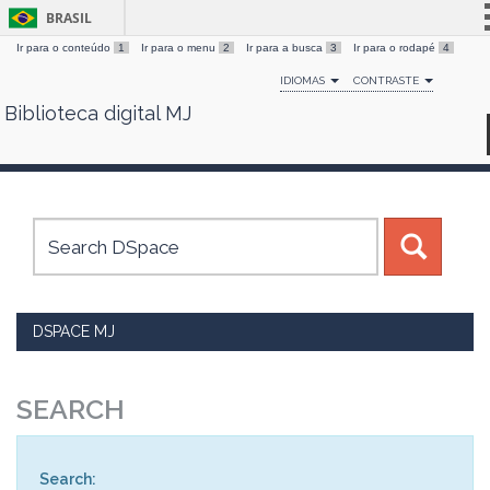
BRASIL
Ir para o conteúdo
1
Ir para o menu
2
Ir para a busca
3
Ir para o rodapé
4
Simplifique!
IDIOMAS
CONTRASTE
Comunica BR
Biblioteca digital MJ
Skip
Participe
navigation
Acesso à informação
Legislação
Canais
DSPACE MJ
SEARCH
Search: