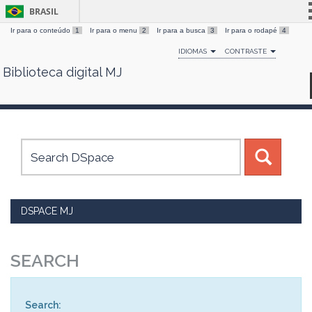
BRASIL
Ir para o conteúdo
1
Ir para o menu
2
Ir para a busca
3
Ir para o rodapé
4
Simplifique!
IDIOMAS
CONTRASTE
Comunica BR
Biblioteca digital MJ
Skip
Participe
navigation
Acesso à informação
Legislação
Canais
DSPACE MJ
SEARCH
Search: