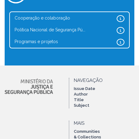
Cooperação e colaboração
1
Política Nacional de Segurança Pú...
1
Programas e projetos
1
NAVEGAÇÃO
Issue Date
Author
Title
Subject
MAIS
Communities
& Collections