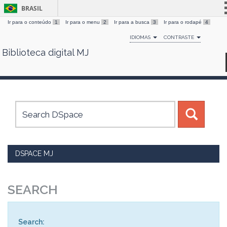
BRASIL
Ir para o conteúdo
1
Ir para o menu
2
Ir para a busca
3
Ir para o rodapé
4
Simplifique!
IDIOMAS
CONTRASTE
Comunica BR
Biblioteca digital MJ
Skip
Participe
navigation
Acesso à informação
Legislação
Canais
DSPACE MJ
SEARCH
Search: