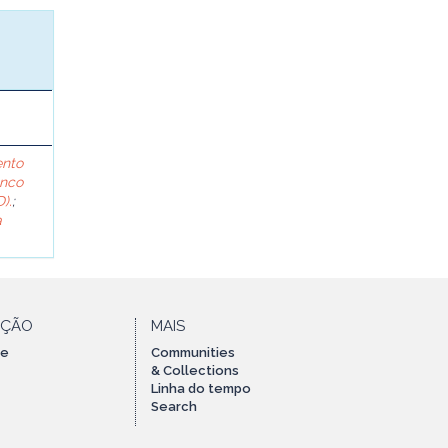
ento
anco
).
;
a
AÇÃO
MAIS
te
Communities
& Collections
Linha do tempo
Search