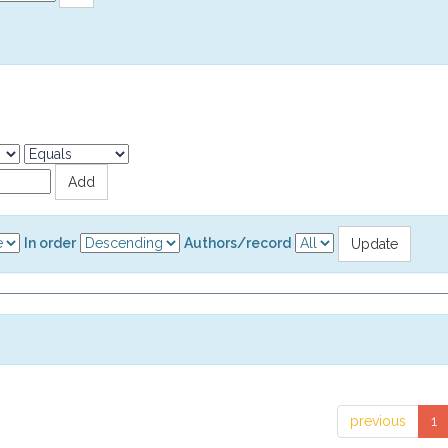
In order
Authors/record
previous
1