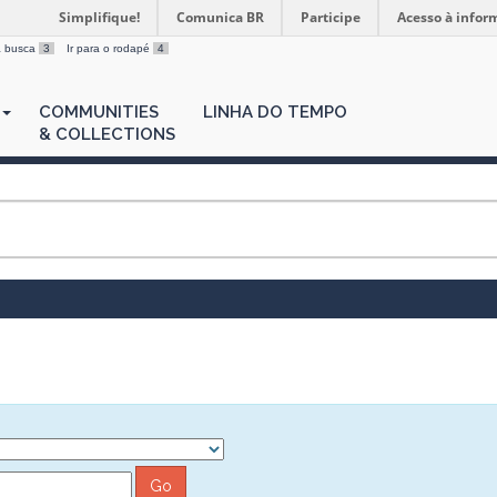
Simplifique!
Comunica BR
Participe
Acesso à infor
 a busca
3
Ir para o rodapé
4
COMMUNITIES
LINHA DO TEMPO
& COLLECTIONS