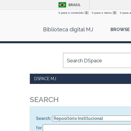
BRASIL
Ir para o conteúdo
1
Ir para o menu
2
Ir para
Skip
Biblioteca digital MJ
BROWSE
navigation
DSPACE MJ
SEARCH
Search:
for