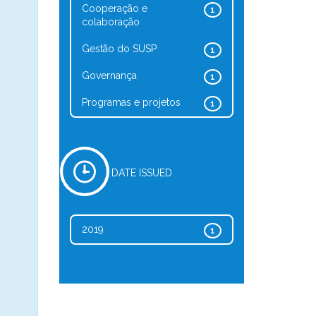
Cooperação e
1
colaboração
Gestão do SUSP
1
Governança
1
Programas e projetos
1
DATE ISSUED
2019
1