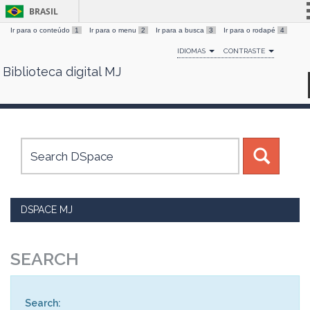
BRASIL
Ir para o conteúdo
1
Ir para o menu
2
Ir para a busca
3
Ir para o rodapé
4
Simplifique!
IDIOMAS
CONTRASTE
Comunica BR
Biblioteca digital MJ
Skip
Participe
navigation
Acesso à informação
Legislação
Canais
DSPACE MJ
SEARCH
Search: