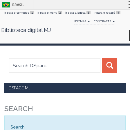
BRASIL
Ir para o conteúdo
1
Ir para o menu
2
Ir para a busca
3
Ir para o rodapé
4
Simplifique!
IDIOMAS
CONTRASTE
Comunica BR
Biblioteca digital MJ
Skip
Participe
navigation
Acesso à informação
Legislação
Canais
DSPACE MJ
SEARCH
Search: