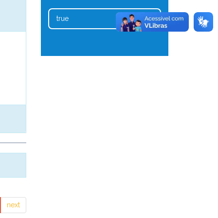
true
1
next