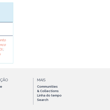
ento
anco
).
;
a
AÇÃO
MAIS
te
Communities
& Collections
Linha do tempo
Search