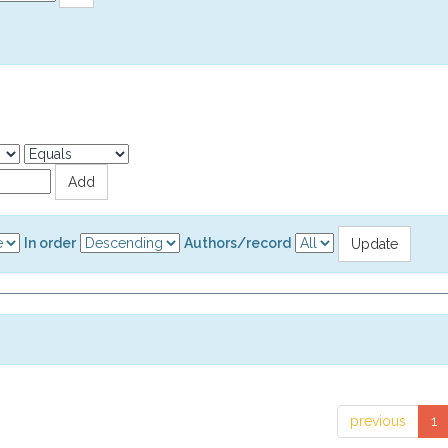
In order
Authors/record
previous
1