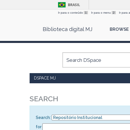
BRASIL
Ir para o conteúdo
1
Ir para o menu
2
Ir para
Skip
Biblioteca digital MJ
BROWSE
navigation
DSPACE MJ
SEARCH
Search:
for