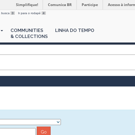
Simplifique!
Comunica BR
Participe
Acesso à infor
 a busca
3
Ir para o rodapé
4
COMMUNITIES
LINHA DO TEMPO
& COLLECTIONS