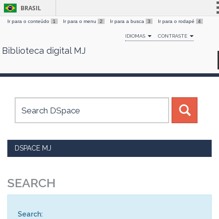
BRASIL
Ir para o conteúdo
1
Ir para o menu
2
Ir para a busca
3
Ir para o rodapé
4
Simplifique!
IDIOMAS
CONTRASTE
Comunica BR
Biblioteca digital MJ
Skip
Participe
navigation
Acesso à informação
Legislação
Canais
DSPACE MJ
SEARCH
Search: