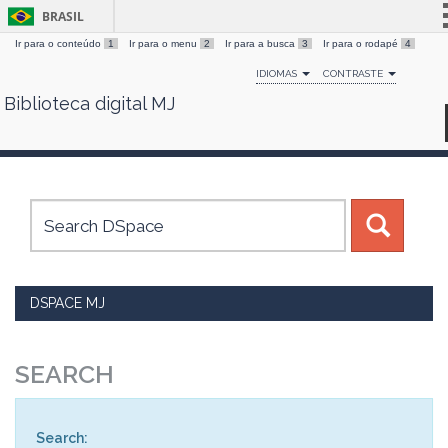
BRASIL
Ir para o conteúdo
1
Ir para o menu
2
Ir para a busca
3
Ir para o rodapé
4
Simplifique!
IDIOMAS
CONTRASTE
Comunica BR
Biblioteca digital MJ
Skip
Participe
navigation
Acesso à informação
Legislação
Canais
DSPACE MJ
SEARCH
Search: