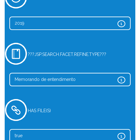
2019
1
???JSP.SEARCH.FACET.REFINE.TYPE???
Memorando de entendimento
1
HAS FILE(S)
true
1