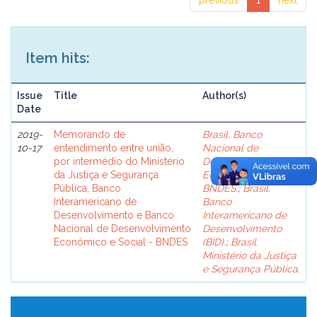
previous
1
next
Item hits:
Issue
Title
Author(s)
Date
2019-
Memorando de
Brasil. Banco
10-17
entendimento entre união,
Nacional de
por intermédio do Ministério
Desenvolvimento
da Justiça e Segurança
Econômico e Social -
Pública, Banco
BNDES.
;
Brasil.
Interamericano de
Banco
Desenvolvimento e Banco
Interamericano de
Nacional de Desenvolvimento
Desenvolvimento
Econômico e Social - BNDES
(BID).
;
Brasil.
Ministério da Justiça
e Segurança Pública.