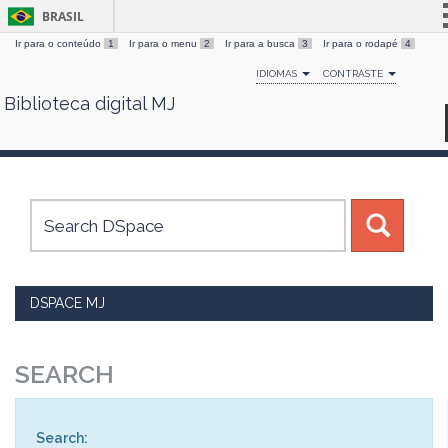
BRASIL
Ir para o conteúdo
1
Ir para o menu
2
Ir para a busca
3
Ir para o rodapé
4
Simplifique!
IDIOMAS
CONTRASTE
Comunica BR
Biblioteca digital MJ
Skip
Participe
navigation
Acesso à informação
Legislação
Canais
DSPACE MJ
SEARCH
Search: