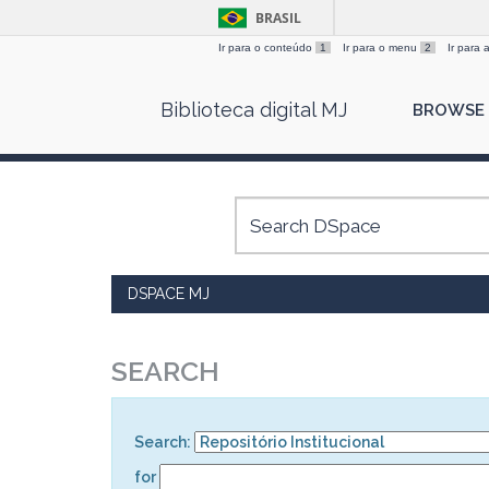
BRASIL
Ir para o conteúdo
1
Ir para o menu
2
Ir para
Skip
Biblioteca digital MJ
BROWSE
navigation
DSPACE MJ
SEARCH
Search:
for