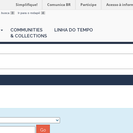
Simplifique!
Comunica BR
Participe
Acesso à infor
 a busca
3
Ir para o rodapé
4
COMMUNITIES
LINHA DO TEMPO
& COLLECTIONS