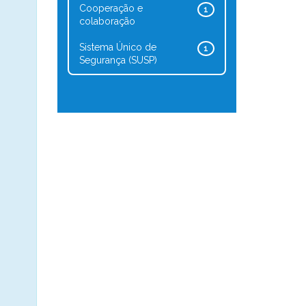
Cooperação e
1
colaboração
Sistema Único de
1
Segurança (SUSP)