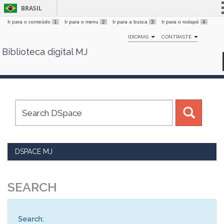
BRASIL
Ir para o conteúdo
1
Ir para o menu
2
Ir para a busca
3
Ir para o rodapé
4
Simplifique!
IDIOMAS
CONTRASTE
Comunica BR
Biblioteca digital MJ
Skip
Participe
navigation
Acesso à informação
Legislação
Canais
DSPACE MJ
SEARCH
Search: