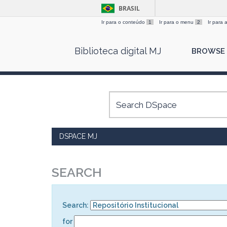
BRASIL
Ir para o conteúdo
1
Ir para o menu
2
Ir para
Skip
Biblioteca digital MJ
BROWSE
navigation
DSPACE MJ
SEARCH
Search:
for