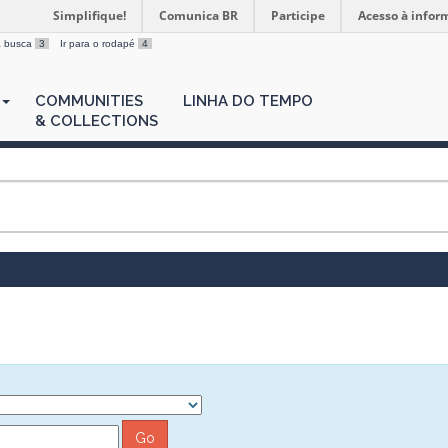
Simplifique!
Comunica BR
Participe
Acesso à infor
 a busca
3
Ir para o rodapé
4
COMMUNITIES
LINHA DO TEMPO
& COLLECTIONS