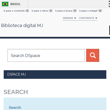
BRASIL
Ir para o conteúdo
1
Ir para o menu
2
Ir para a busca
3
Ir para o rodapé
4
Simplifique!
IDIOMAS
CONTRASTE
Comunica BR
Biblioteca digital MJ
Skip
Participe
navigation
Acesso à informação
Legislação
Canais
DSPACE MJ
SEARCH
Search: