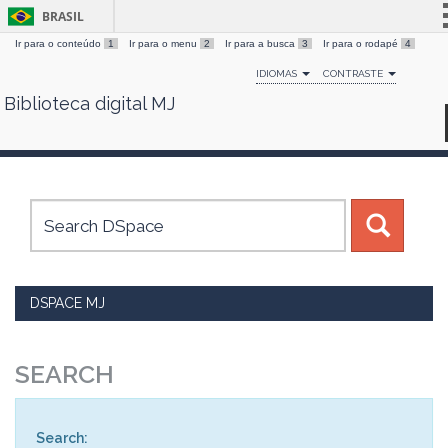
BRASIL
Ir para o conteúdo
1
Ir para o menu
2
Ir para a busca
3
Ir para o rodapé
4
Simplifique!
IDIOMAS
CONTRASTE
Comunica BR
Biblioteca digital MJ
Skip
Participe
navigation
Acesso à informação
Legislação
Canais
DSPACE MJ
SEARCH
Search: