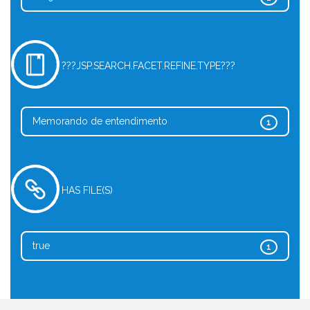
???JSP.SEARCH.FACET.REFINE.TYPE???
Memorando de entendimento
1
HAS FILE(S)
true
1