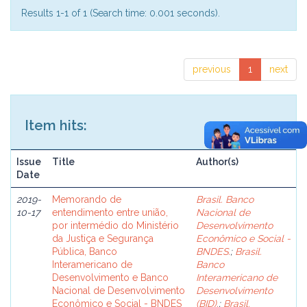
Results 1-1 of 1 (Search time: 0.001 seconds).
previous
1
next
Item hits:
Issue
Title
Author(s)
Date
2019-
Memorando de
Brasil. Banco
10-17
entendimento entre união,
Nacional de
por intermédio do Ministério
Desenvolvimento
da Justiça e Segurança
Econômico e Social -
Pública, Banco
BNDES.
;
Brasil.
Interamericano de
Banco
Desenvolvimento e Banco
Interamericano de
Nacional de Desenvolvimento
Desenvolvimento
Econômico e Social - BNDES
(BID).
;
Brasil.