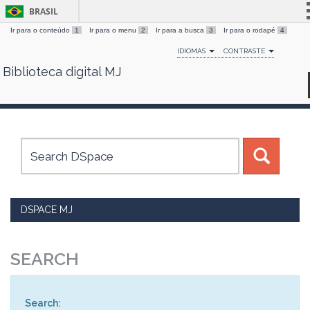
BRASIL
Ir para o conteúdo
1
Ir para o menu
2
Ir para a busca
3
Ir para o rodapé
4
Simplifique!
IDIOMAS
CONTRASTE
Comunica BR
Biblioteca digital MJ
Skip
Participe
navigation
Acesso à informação
Legislação
Canais
DSPACE MJ
SEARCH
Search: