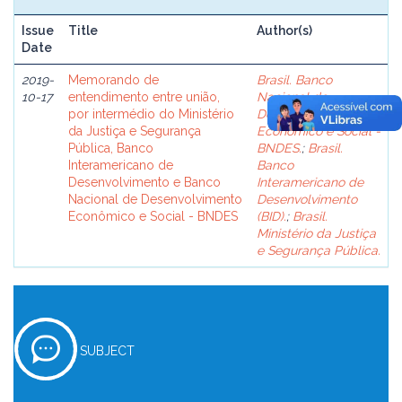
Issue
Title
Author(s)
Date
2019-
Memorando de
Brasil. Banco
10-17
entendimento entre união,
Nacional de
por intermédio do Ministério
Desenvolvimento
da Justiça e Segurança
Econômico e Social -
Pública, Banco
BNDES.
;
Brasil.
Interamericano de
Banco
Desenvolvimento e Banco
Interamericano de
Nacional de Desenvolvimento
Desenvolvimento
Econômico e Social - BNDES
(BID).
;
Brasil.
Ministério da Justiça
e Segurança Pública.
SUBJECT