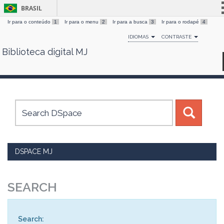
BRASIL
Ir para o conteúdo
1
Ir para o menu
2
Ir para a busca
3
Ir para o rodapé
4
Simplifique!
IDIOMAS
CONTRASTE
Comunica BR
Biblioteca digital MJ
Skip
Participe
navigation
Acesso à informação
Legislação
Canais
DSPACE MJ
SEARCH
Search: