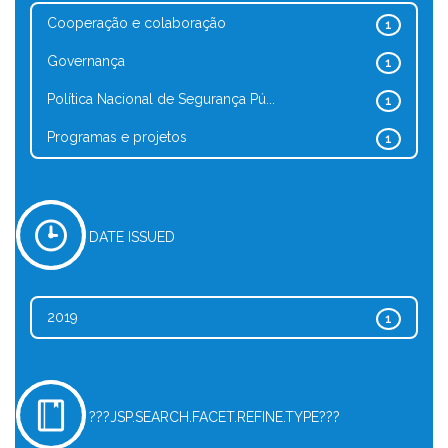
Cooperação e colaboração
1
Governança
1
Política Nacional de Segurança Pú...
1
Programas e projetos
1
DATE ISSUED
2019
1
???JSP.SEARCH.FACET.REFINE.TYPE???