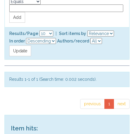
Results/Page
|
Sort items by
In order
Authors/record
Results 1-1 of 1 (Search time: 0.002 seconds).
previous
1
next
Item hits: