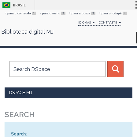
BRASIL
Ir para o conteúdo
1
Ir para o menu
2
Ir para a busca
3
Ir para o rodapé
4
Simplifique!
IDIOMAS
CONTRASTE
Comunica BR
Biblioteca digital MJ
Skip
Participe
navigation
Acesso à informação
Legislação
Canais
DSPACE MJ
SEARCH
Search: