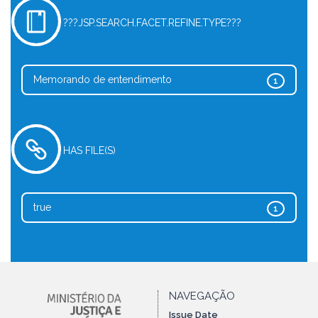
???JSP.SEARCH.FACET.REFINE.TYPE???
Memorando de entendimento
1
HAS FILE(S)
true
1
NAVEGAÇÃO
Issue Date