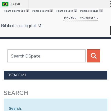
BRASIL
Ir para o conteúdo
1
Ir para o menu
2
Ir para a busca
3
Ir para o rodapé
4
Simplifique!
IDIOMAS
CONTRASTE
Comunica BR
Biblioteca digital MJ
Skip
Participe
navigation
Acesso à informação
Legislação
Canais
DSPACE MJ
SEARCH
Search: