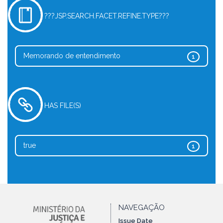
???JSP.SEARCH.FACET.REFINE.TYPE???
Memorando de entendimento
1
HAS FILE(S)
true
1
NAVEGAÇÃO
Issue Date