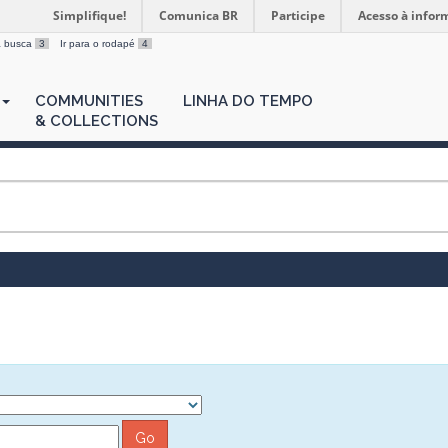
Simplifique!
Comunica BR
Participe
Acesso à infor
 a busca
3
Ir para o rodapé
4
COMMUNITIES
LINHA DO TEMPO
& COLLECTIONS