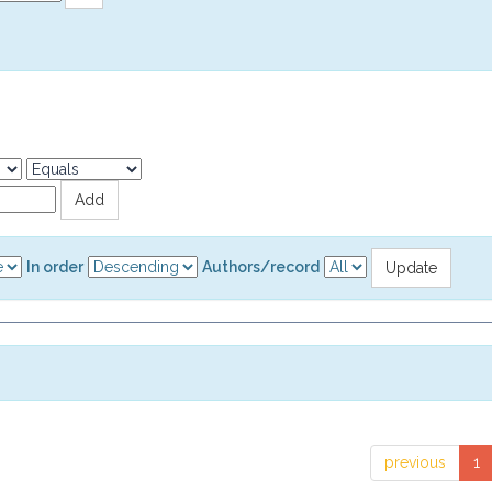
In order
Authors/record
previous
1