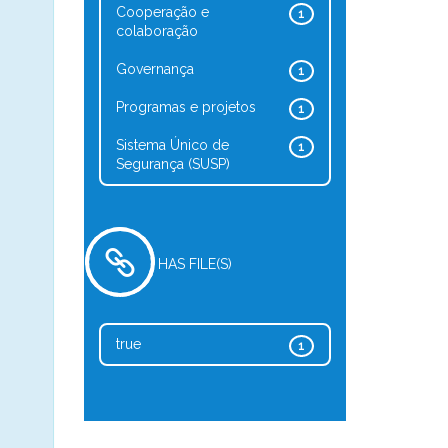
Cooperação e
1
colaboração
Governança
1
Programas e projetos
1
Sistema Único de
1
Segurança (SUSP)
HAS FILE(S)
true
1