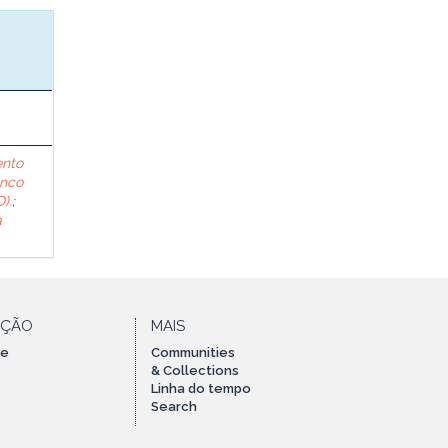
ento
anco
).
;
a
AÇÃO
MAIS
te
Communities
& Collections
Linha do tempo
Search