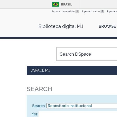
BRASIL
Ir para o conteúdo
1
Ir para o menu
2
Ir para
Skip
Biblioteca digital MJ
BROWSE
navigation
DSPACE MJ
SEARCH
Search:
for