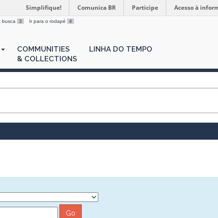
Simplifique!
Comunica BR
Participe
Acesso à infor
 a busca
3
Ir para o rodapé
4
COMMUNITIES
LINHA DO TEMPO
& COLLECTIONS