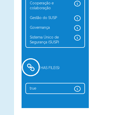
Cooperação e
1
colaboração
Gestão do SUSP
1
Governança
1
Sistema Único de
1
Segurança (SUSP)
HAS FILE(S)
true
1