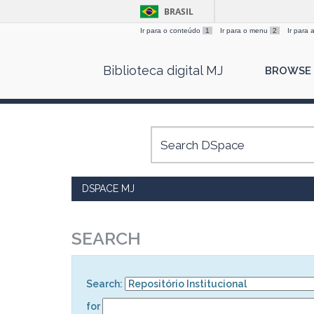
BRASIL
Ir para o conteúdo
1
Ir para o menu
2
Ir para
Skip
Biblioteca digital MJ
BROWSE
navigation
DSPACE MJ
SEARCH
Search:
for