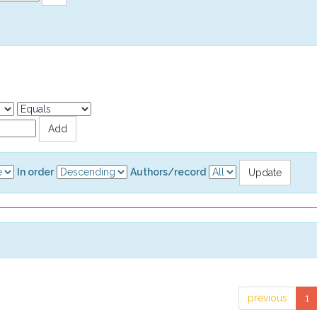
In order
Authors/record
previous
1