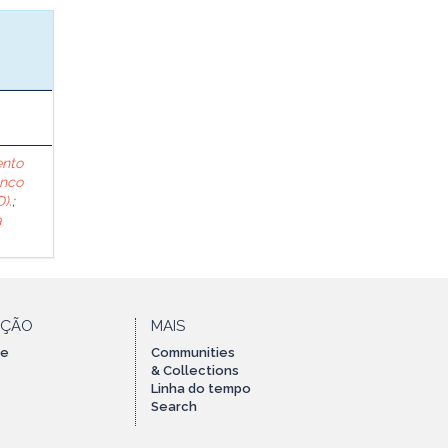
ento
anco
).
;
a
AÇÃO
MAIS
te
Communities
& Collections
Linha do tempo
Search