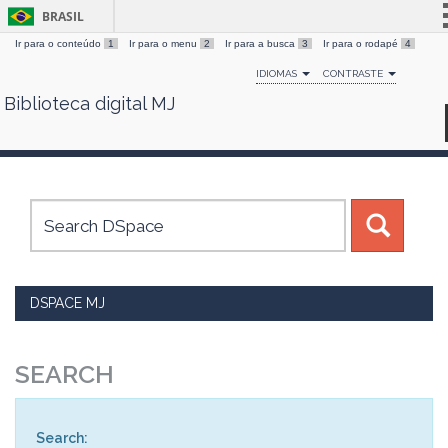
BRASIL
Ir para o conteúdo
1
Ir para o menu
2
Ir para a busca
3
Ir para o rodapé
4
Simplifique!
IDIOMAS
CONTRASTE
Comunica BR
Biblioteca digital MJ
Skip
Participe
navigation
Acesso à informação
Legislação
Canais
DSPACE MJ
SEARCH
Search: