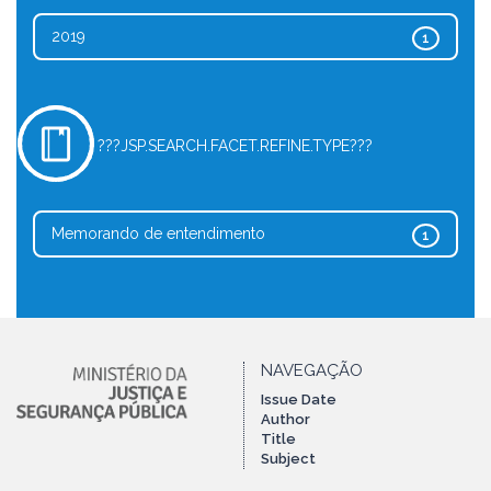
2019
1
???JSP.SEARCH.FACET.REFINE.TYPE???
Memorando de entendimento
1
NAVEGAÇÃO
Issue Date
Author
Title
Subject