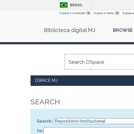
BRASIL
Ir para o conteúdo
1
Ir para o menu
2
Ir para
Skip
Biblioteca digital MJ
BROWSE
navigation
DSPACE MJ
SEARCH
Search:
for