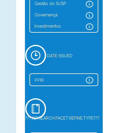
Gestão do SUSP
1
Governança
1
Investimentos
1
DATE ISSUED
2019
1
???JSP.SEARCH.FACET.REFINE.TYPE???