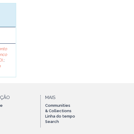
ento
anco
).
;
a
AÇÃO
MAIS
te
Communities
& Collections
Linha do tempo
Search