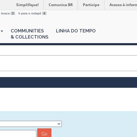
Simplifique!
Comunica BR
Participe
Acesso à infor
 a busca
3
Ir para o rodapé
4
COMMUNITIES
LINHA DO TEMPO
& COLLECTIONS