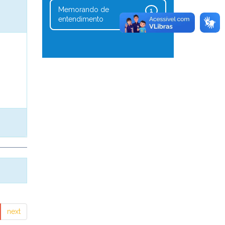
Memorando de
1
entendimento
next