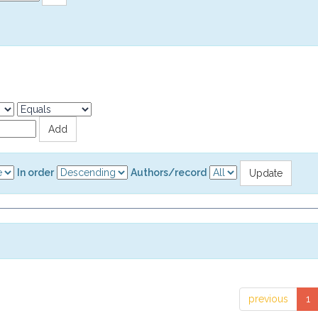
In order
Authors/record
previous
1