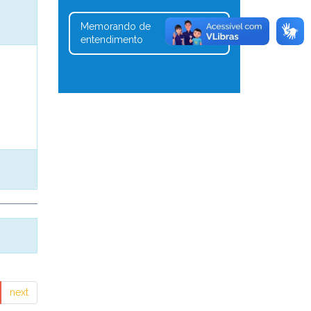
Memorando de
1
entendimento
next