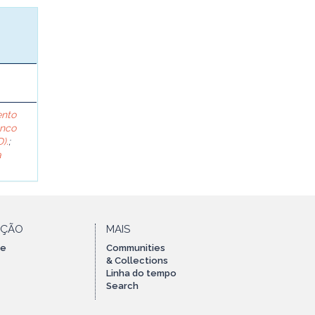
ento
anco
).
;
a
AÇÃO
MAIS
te
Communities
& Collections
Linha do tempo
Search