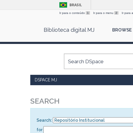
BRASIL
Ir para o conteúdo
1
Ir para o menu
2
Ir para
Skip
Biblioteca digital MJ
BROWSE
navigation
DSPACE MJ
SEARCH
Search:
for