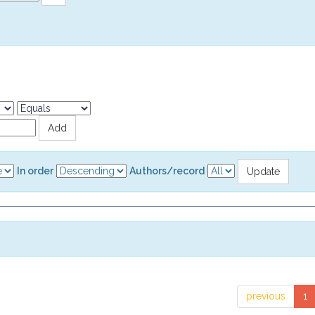
In order
Authors/record
previous
1