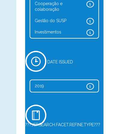
Cooperação e
1
colaboração
Gestão do SUSP
1
Investimentos
1
DATE ISSUED
2019
1
???JSP.SEARCH.FACET.REFINE.TYPE???