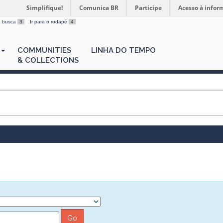
Simplifique!
Comunica BR
Participe
Acesso à infor
 a busca
3
Ir para o rodapé
4
COMMUNITIES
LINHA DO TEMPO
& COLLECTIONS