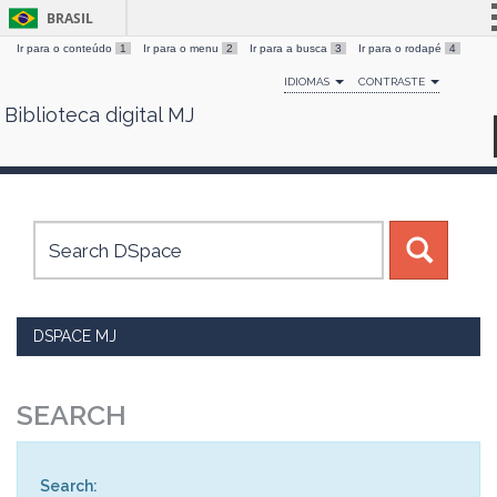
BRASIL
Ir para o conteúdo
1
Ir para o menu
2
Ir para a busca
3
Ir para o rodapé
4
Simplifique!
IDIOMAS
CONTRASTE
Comunica BR
Biblioteca digital MJ
Skip
Participe
navigation
Acesso à informação
Legislação
Canais
DSPACE MJ
SEARCH
Search: