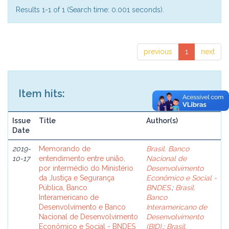
Results 1-1 of 1 (Search time: 0.001 seconds).
previous
1
next
Item hits:
Issue
Title
Author(s)
Date
2019-
Memorando de
Brasil. Banco
10-17
entendimento entre união,
Nacional de
por intermédio do Ministério
Desenvolvimento
da Justiça e Segurança
Econômico e Social -
Pública, Banco
BNDES.
;
Brasil.
Interamericano de
Banco
Desenvolvimento e Banco
Interamericano de
Nacional de Desenvolvimento
Desenvolvimento
Econômico e Social - BNDES
(BID).
;
Brasil.