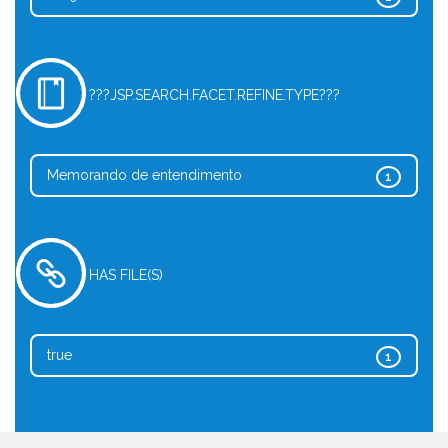
???JSP.SEARCH.FACET.REFINE.TYPE???
Memorando de entendimento
1
HAS FILE(S)
true
1