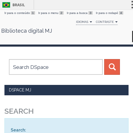
BRASIL
Ir para o conteúdo
1
Ir para o menu
2
Ir para a busca
3
Ir para o rodapé
4
Simplifique!
IDIOMAS
CONTRASTE
Comunica BR
Biblioteca digital MJ
Skip
Participe
navigation
Acesso à informação
Legislação
Canais
DSPACE MJ
SEARCH
Search: