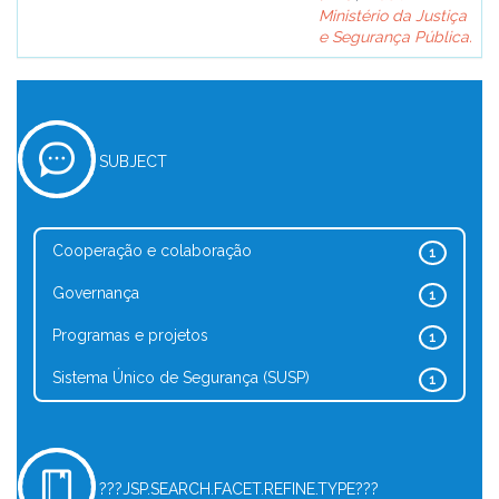
Ministério da Justiça
e Segurança Pública.
SUBJECT
Cooperação e colaboração
1
Governança
1
Programas e projetos
1
Sistema Único de Segurança (SUSP)
1
???JSP.SEARCH.FACET.REFINE.TYPE???