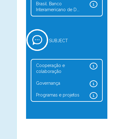
Brasil. Banco
1
Interamericano de D...
SUBJECT
Cooperação e
1
colaboração
Governança
1
Programas e projetos
1