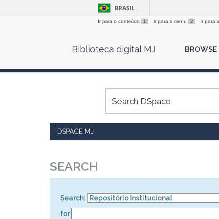
BRASIL
Ir para o conteúdo
1
Ir para o menu
2
Ir para
Skip
Biblioteca digital MJ
BROWSE
navigation
DSPACE MJ
SEARCH
Search:
for