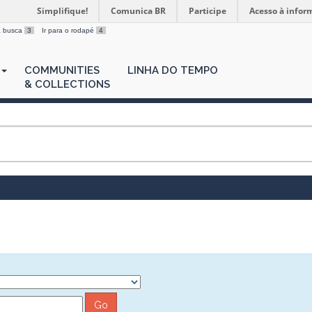
Simplifique!
Comunica BR
Participe
Acesso à infor
 a busca
3
Ir para o rodapé
4
COMMUNITIES
LINHA DO TEMPO
& COLLECTIONS