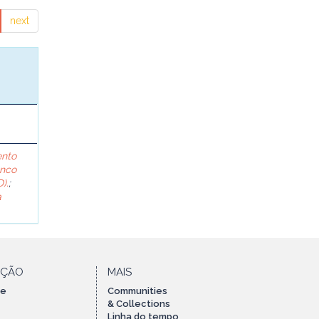
next
ento
anco
).
;
a
AÇÃO
MAIS
te
Communities
& Collections
Linha do tempo