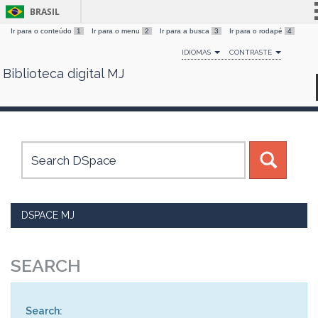
BRASIL
Ir para o conteúdo
1
Ir para o menu
2
Ir para a busca
3
Ir para o rodapé
4
Simplifique!
IDIOMAS
CONTRASTE
Comunica BR
Biblioteca digital MJ
Skip
Participe
navigation
Acesso à informação
Legislação
Canais
DSPACE MJ
SEARCH
Search: