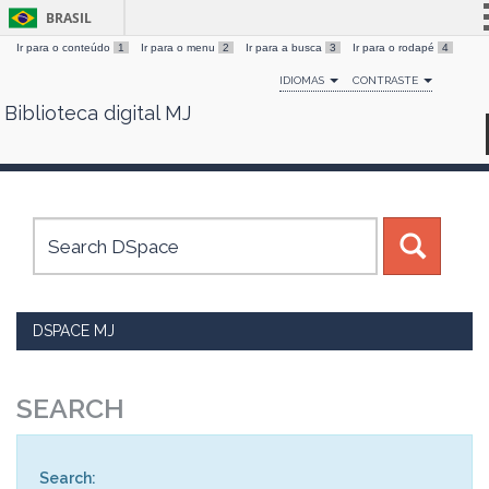
BRASIL
Ir para o conteúdo
1
Ir para o menu
2
Ir para a busca
3
Ir para o rodapé
4
Simplifique!
IDIOMAS
CONTRASTE
Comunica BR
Biblioteca digital MJ
Skip
Participe
navigation
Acesso à informação
Legislação
Canais
DSPACE MJ
SEARCH
Search: