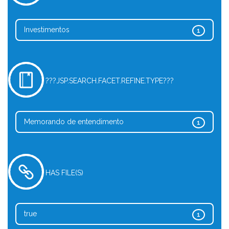
Investimentos
1
???JSP.SEARCH.FACET.REFINE.TYPE???
Memorando de entendimento
1
HAS FILE(S)
true
1