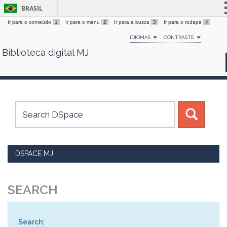
BRASIL
Ir para o conteúdo
1
Ir para o menu
2
Ir para a busca
3
Ir para o rodapé
4
Simplifique!
IDIOMAS
CONTRASTE
Comunica BR
Biblioteca digital MJ
Skip
Participe
navigation
Acesso à informação
Legislação
Canais
DSPACE MJ
SEARCH
Search: