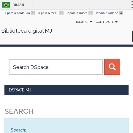
BRASIL
Ir para o conteúdo
1
Ir para o menu
2
Ir para a busca
3
Ir para o rodapé
4
Simplifique!
IDIOMAS
CONTRASTE
Comunica BR
Biblioteca digital MJ
Skip
Participe
navigation
Acesso à informação
Legislação
Canais
DSPACE MJ
SEARCH
Search: