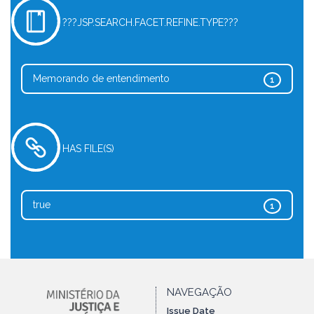
???JSP.SEARCH.FACET.REFINE.TYPE???
Memorando de entendimento
1
HAS FILE(S)
true
1
NAVEGAÇÃO
Issue Date