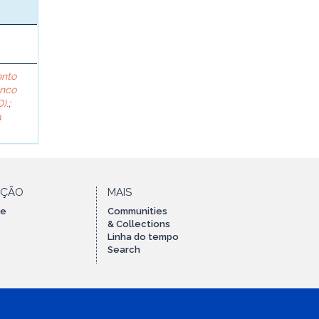
ento
anco
).
;
a
AÇÃO
MAIS
te
Communities
& Collections
Linha do tempo
Search