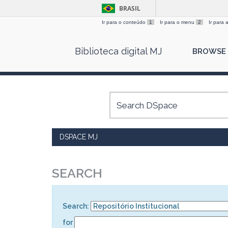
BRASIL
Ir para o conteúdo
1
Ir para o menu
2
Ir para
Skip
Biblioteca digital MJ
BROWSE
navigation
DSPACE MJ
SEARCH
Search:
for