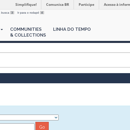
Simplifique!
Comunica BR
Participe
Acesso à infor
 a busca
3
Ir para o rodapé
4
COMMUNITIES
LINHA DO TEMPO
& COLLECTIONS