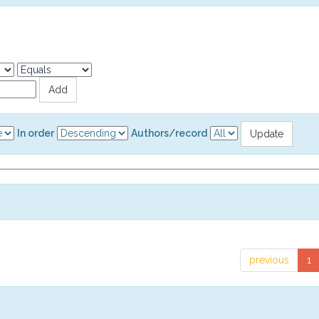
In order
Authors/record
previous
1