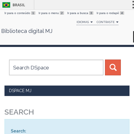
BRASIL
Ir para o conteúdo
1
Ir para o menu
2
Ir para a busca
3
Ir para o rodapé
4
Simplifique!
IDIOMAS
CONTRASTE
Comunica BR
Biblioteca digital MJ
Skip
Participe
navigation
Acesso à informação
Legislação
Canais
DSPACE MJ
SEARCH
Search: