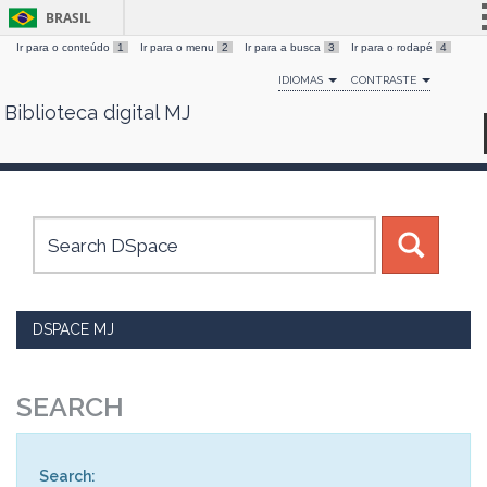
BRASIL
Ir para o conteúdo
1
Ir para o menu
2
Ir para a busca
3
Ir para o rodapé
4
Simplifique!
IDIOMAS
CONTRASTE
Comunica BR
Biblioteca digital MJ
Skip
Participe
navigation
Acesso à informação
Legislação
Canais
DSPACE MJ
SEARCH
Search: