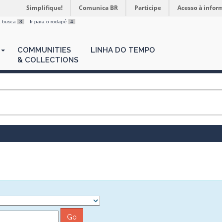
Simplifique!
Comunica BR
Participe
Acesso à infor
 a busca
3
Ir para o rodapé
4
COMMUNITIES
LINHA DO TEMPO
& COLLECTIONS