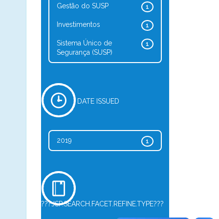
Gestão do SUSP
1
Investimentos
1
Sistema Único de
1
Segurança (SUSP)
DATE ISSUED
2019
1
???JSP.SEARCH.FACET.REFINE.TYPE???