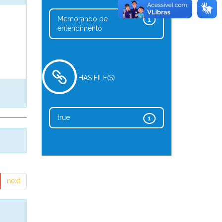
Memorando de
1
entendimento
HAS FILE(S)
true
1
next