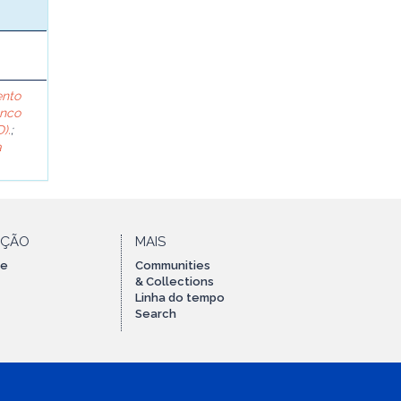
ento
anco
).
;
a
AÇÃO
MAIS
te
Communities
& Collections
Linha do tempo
Search