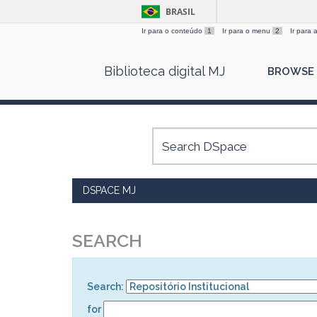
BRASIL
Ir para o conteúdo
1
Ir para o menu
2
Ir para
Skip
Biblioteca digital MJ
BROWSE
navigation
DSPACE MJ
SEARCH
Search:
for