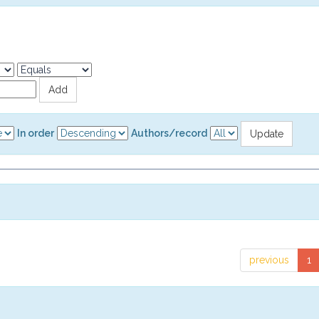
In order
Authors/record
previous
1