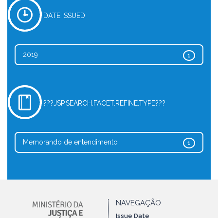
DATE ISSUED
2019
1
???JSP.SEARCH.FACET.REFINE.TYPE???
Memorando de entendimento
1
NAVEGAÇÃO
Issue Date