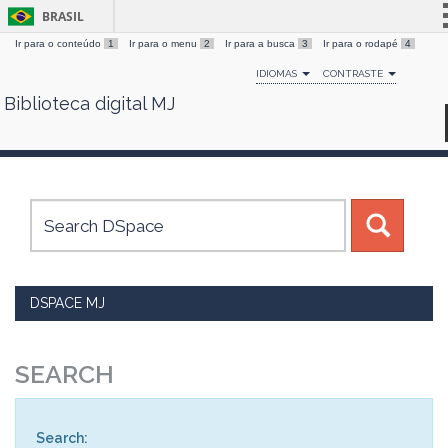
BRASIL
Ir para o conteúdo
1
Ir para o menu
2
Ir para a busca
3
Ir para o rodapé
4
Simplifique!
IDIOMAS
CONTRASTE
Comunica BR
Biblioteca digital MJ
Skip
Participe
navigation
Acesso à informação
Legislação
Canais
DSPACE MJ
SEARCH
Search: