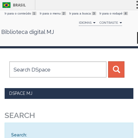
BRASIL
Ir para o conteúdo
1
Ir para o menu
2
Ir para a busca
3
Ir para o rodapé
4
Simplifique!
IDIOMAS
CONTRASTE
Comunica BR
Biblioteca digital MJ
Skip
Participe
navigation
Acesso à informação
Legislação
Canais
DSPACE MJ
SEARCH
Search: