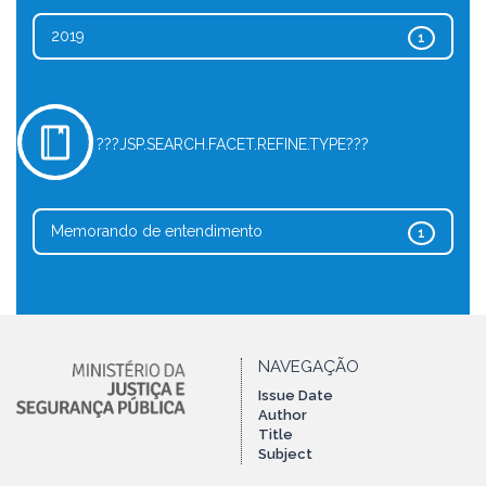
2019
1
???JSP.SEARCH.FACET.REFINE.TYPE???
Memorando de entendimento
1
NAVEGAÇÃO
Issue Date
Author
Title
Subject