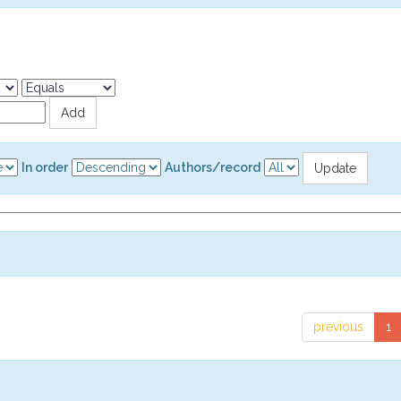
In order
Authors/record
previous
1