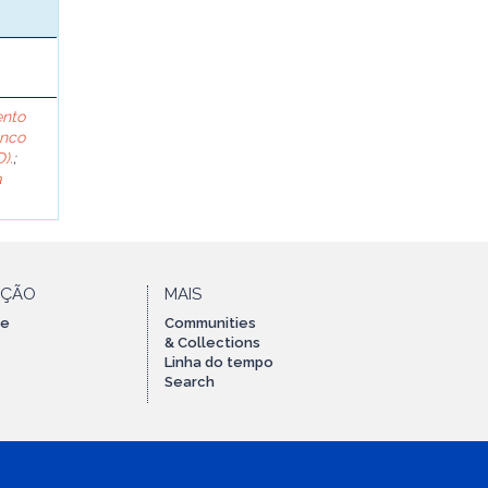
ento
anco
).
;
a
AÇÃO
MAIS
te
Communities
& Collections
Linha do tempo
Search