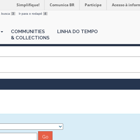
Simplifique!
Comunica BR
Participe
Acesso à infor
 a busca
3
Ir para o rodapé
4
COMMUNITIES
LINHA DO TEMPO
& COLLECTIONS