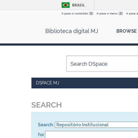
BRASIL
Ir para o conteúdo
1
Ir para o menu
2
Ir para
Skip
Biblioteca digital MJ
BROWSE
navigation
DSPACE MJ
SEARCH
Search:
for