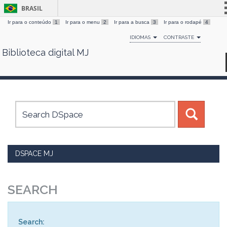
BRASIL
Ir para o conteúdo
1
Ir para o menu
2
Ir para a busca
3
Ir para o rodapé
4
Simplifique!
IDIOMAS
CONTRASTE
Comunica BR
Biblioteca digital MJ
Skip
Participe
navigation
Acesso à informação
Legislação
Canais
DSPACE MJ
SEARCH
Search: