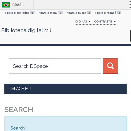
BRASIL
Ir para o conteúdo
1
Ir para o menu
2
Ir para a busca
3
Ir para o rodapé
4
Simplifique!
IDIOMAS
CONTRASTE
Comunica BR
Biblioteca digital MJ
Skip
Participe
navigation
Acesso à informação
Legislação
Canais
DSPACE MJ
SEARCH
Search: