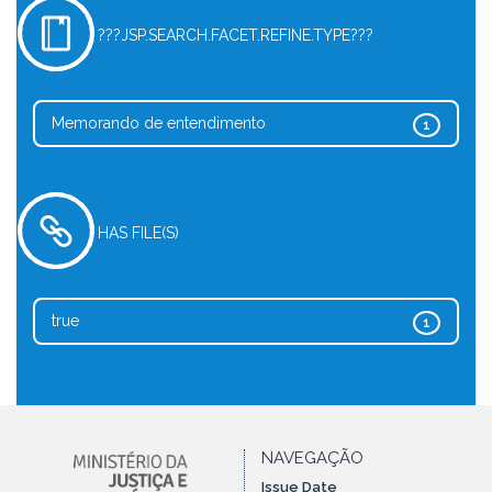
???JSP.SEARCH.FACET.REFINE.TYPE???
Memorando de entendimento
1
HAS FILE(S)
true
1
NAVEGAÇÃO
Issue Date