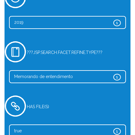
2019
1
???JSP.SEARCH.FACET.REFINE.TYPE???
Memorando de entendimento
1
HAS FILE(S)
true
1