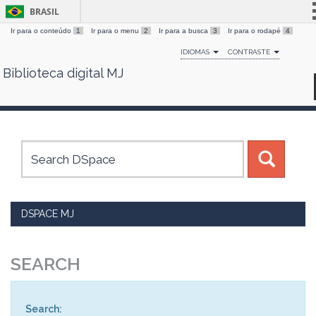
BRASIL
Ir para o conteúdo
1
Ir para o menu
2
Ir para a busca
3
Ir para o rodapé
4
Simplifique!
IDIOMAS
CONTRASTE
Comunica BR
Biblioteca digital MJ
Skip
Participe
navigation
Acesso à informação
Legislação
Canais
DSPACE MJ
SEARCH
Search: