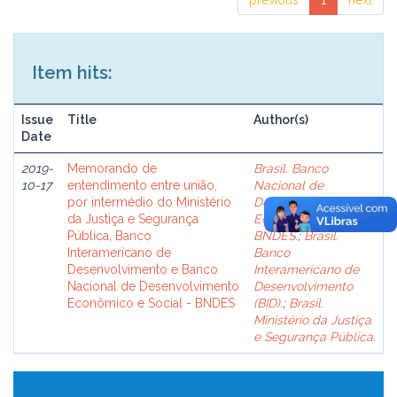
previous
1
next
Item hits:
Issue
Title
Author(s)
Date
2019-
Memorando de
Brasil. Banco
10-17
entendimento entre união,
Nacional de
por intermédio do Ministério
Desenvolvimento
da Justiça e Segurança
Econômico e Social -
Pública, Banco
BNDES.
;
Brasil.
Interamericano de
Banco
Desenvolvimento e Banco
Interamericano de
Nacional de Desenvolvimento
Desenvolvimento
Econômico e Social - BNDES
(BID).
;
Brasil.
Ministério da Justiça
e Segurança Pública.