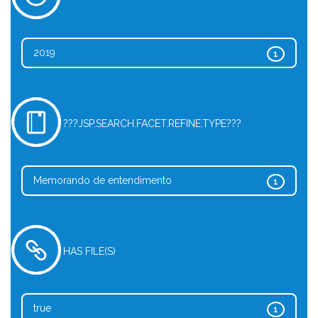
2019
1
???JSP.SEARCH.FACET.REFINE.TYPE???
Memorando de entendimento
1
HAS FILE(S)
true
1