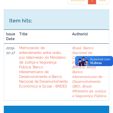
previous
1
next
Item hits:
Issue
Title
Author(s)
Date
2019-
Memorando de
Brasil. Banco
10-17
entendimento entre união,
Nacional de
por intermédio do Ministério
Desenvolvimento
da Justiça e Segurança
Econômico e Social -
Pública, Banco
BNDES.
;
Brasil.
Interamericano de
Banco
Desenvolvimento e Banco
Interamericano de
Nacional de Desenvolvimento
Desenvolvimento
Econômico e Social - BNDES
(BID).
;
Brasil.
Ministério da Justiça
e Segurança Pública.