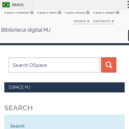
BRASIL
Ir para o conteúdo
1
Ir para o menu
2
Ir para a busca
3
Ir para o rodapé
4
Simplifique!
IDIOMAS
CONTRASTE
Comunica BR
Biblioteca digital MJ
Skip
Participe
navigation
Acesso à informação
Legislação
Canais
DSPACE MJ
SEARCH
Search: